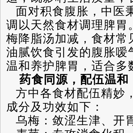
面对积食腹胀，中医秉
调以天然食材调理脾胃
梅降脂汤加减，食材常
油腻饮食引发的腹胀嗳
温和养护脾胃，适合多
药食同源，配伍温
方中各食材配伍精妙
成分及功效如下：
乌梅：敛涩生津、开