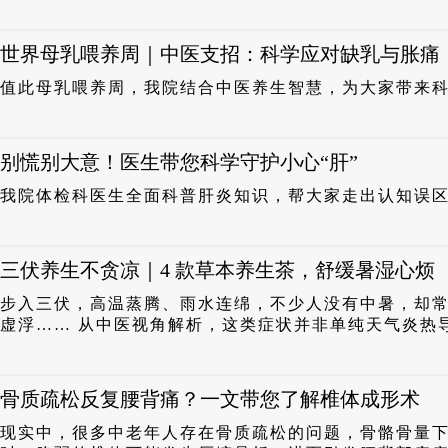
世界母乳喂养周｜中医支招：科学应对缺乳与胀痛
值此母乳喂养周，我院结合中医养生智慧，为大家带来
别慌别大意！医生带您科学守护小心“肝”
我院体检科医生全面科普肝炎知识，帮大家走出认知误
三伏养生不贪凉｜4 款草本养生茶，舒缓暑湿心烦
步入三伏，高温蒸腾、雨水连绵，不少人没有中暑，却
虚浮…… 从中医视角解析，这类症状并非单纯天气炎热导
骨质疏松反复腰背痛？一文带您了解椎体成形术
现实中，很多中老年人存在骨质疏松的问题，骨骼骨量