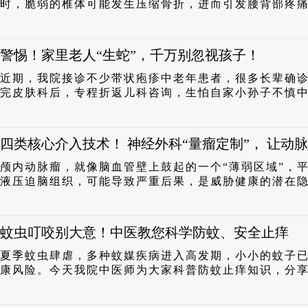
时，脆弱的椎体可能发生压缩骨折，进而引发腰背部疼痛不
警惕！家里老人“生蛇”，千万别忽视孩子！
近期，我院接诊不少带状疱疹中老年患者，很多长辈确
完皮肤科后，专程折返儿科咨询，生怕自家小孙子不慎中招
四类核心介入技术！ 神经外科“量瘤定制”， 让动
颅内动脉瘤，就像脑血管壁上鼓起的一个“薄弱区域”，
液压迫脑组织，可能导致严重后果，是威胁健康的潜在隐患
蚊虫叮咬别大意！中医教您科学防蚊、安全止痒
夏季蚊虫肆虐，多种蚊媒疾病进入高发期，小小的蚊子已
康风险。今天我院中医师为大家科普防蚊止痒知识，分享中医