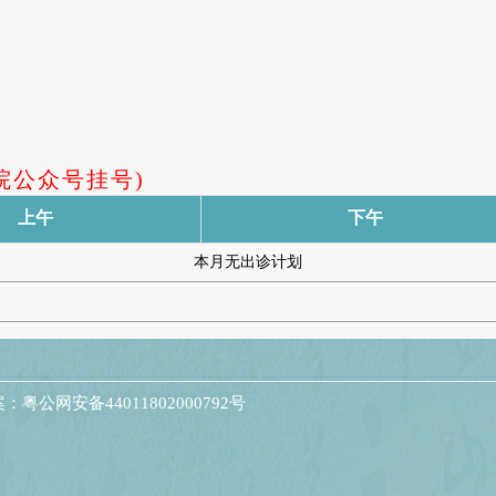
院公众号挂号)
上午
下午
本月无出诊计划
粤公网安备44011802000792号